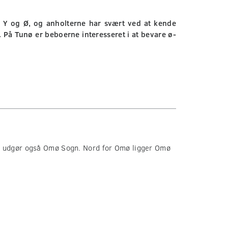
r Y og Ø, og anholterne har svært ved at kende
e. På Tunø er beboerne interesseret i at bevare ø-
g udgør også Omø Sogn. Nord for Omø ligger Omø