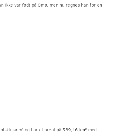
an ikke var født på Omø, men nu regnes han for en
.
‘Solskinsøen’ og har et areal på 589,16 km² med