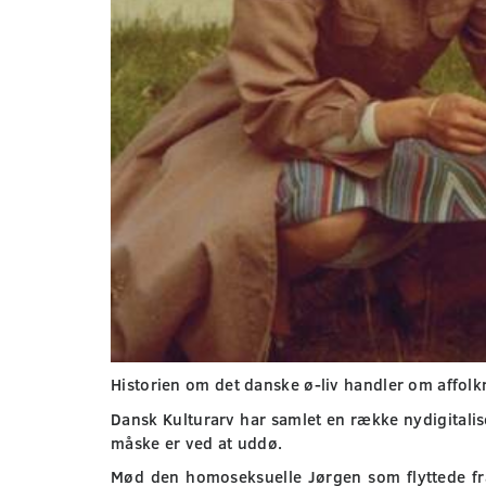
Historien om det danske ø-liv handler om affolkni
Dansk Kulturarv har samlet en række nydigitalis
måske er ved at uddø.
Mød den homoseksuelle Jørgen som flyttede fra