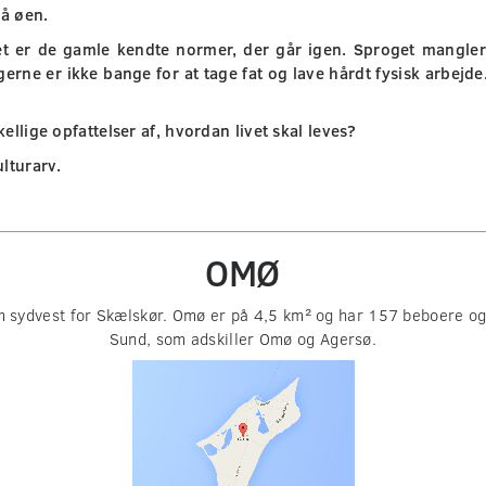
på øen.
Det er de gamle kendte normer, der går igen. Sproget mangle
pigerne er ikke bange for at tage fat og lave hårdt fysisk arbejd
llige opfattelser af, hvordan livet skal leves?
lturarv.
OMØ
m sydvest for Skælskør. Omø er på 4,5 km² og har 157 beboere o
Sund, som adskiller Omø og Agersø.