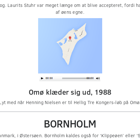
g. Laurits Stuhr var meget længe om at blive accepteret, fordi h
af øens egne.
Omø klæder sig ud, 1988
Lyt med når Henning Nielsen er til Hellig Tre Kongers-løb på Omø
BORNHOLM
Danmark, i Østersøen. Bornholm kaldes også for ‘Klippeøen’ eller 