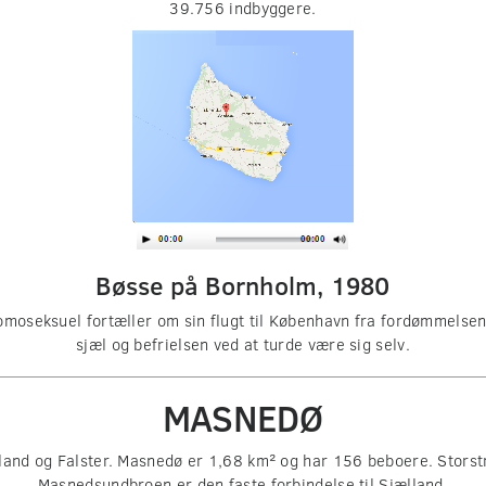
39.756 indbyggere.
Bøsse på Bornholm, 1980
seksuel fortæller om sin flugt til København fra fordømmelsen, d
sjæl og befrielsen ved at turde være sig selv.
MASNEDØ
and og Falster. Masnedø er 1,68 km² og har 156 beboere. Stors
Masnedsundbroen er den faste forbindelse til Sjælland.