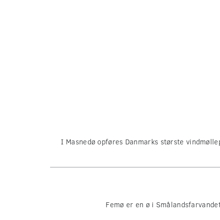
I Masnedø opføres Danmarks største vindmøllepa
Femø er en ø i Smålandsfarvandet