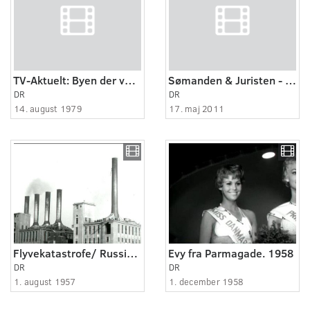
TV-Aktuelt: Byen der vågnede
Sømanden & Juristen - historier fra et hospice (3:5)
DR
DR
14. august 1979
17. maj 2011
Flyvekatastrofe/ Russisk fly rammer H.C. Ørstedsværket
Evy fra Parmagade. 1958
DR
DR
1. august 1957
1. december 1958