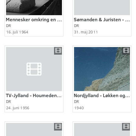
Mennesker omkring en fabrik. Et liv i og af cement.
Sømanden & Juristen - historier fra et hospice (5:5)
DR
DR
16. juli 1964
31. maj 2011
TV-Jylland - Houmeden i Randers
Nordjylland - Løkken og omegn ca. 1940
DR
DR
24. juni 1956
1940