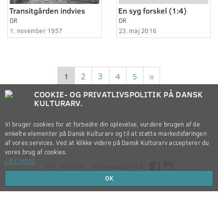
Transitgården indvies
En syg forskel (1:4)
DR
DR
1. november 1957
23. maj 2016
1
2
3
4
5
»
COOKIE- OG PRIVATLIVSPOLITIK PÅ DANSK
KULTURARV.
Vi bruger cookies for at forbedre din oplevelse, vurdere brugen af de
enkelte elementer på Dansk Kulturarv og til at støtte markedsføringen
af vores services. Ved at klikke videre på Dansk Kulturarv accepterer du
vores brug af cookies.
LÆS MERE
Om
Kontakt
Persondatapolitik
OK
Copyright © 2012-2026
Dansk Kulturarv