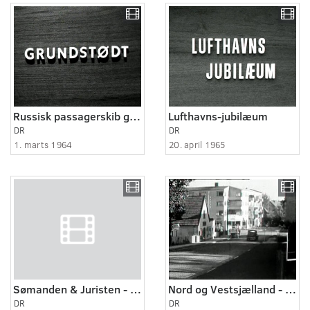
Russisk passagerskib grundstødt
Lufthavns-jubilæum
DR
DR
1. marts 1964
20. april 1965
Sømanden & Juristen - historier fra et hospice (2:5)
Nord og Vestsjælland - Birkerød og omegn 1940
DR
DR