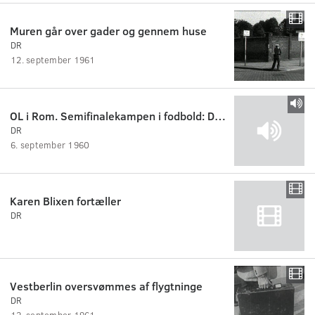
Muren går over gader og gennem huse
DR
12. september 1961
OL i Rom. Semifinalekampen i fodbold: Danmark - Ungarn
DR
6. september 1960
Karen Blixen fortæller
DR
Vestberlin oversvømmes af flygtninge
DR
12. september 1961