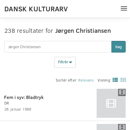
DANSK KULTURARV
Tog
nav
238 resultater for
Jørgen Christiansen
Søg
Filtrér
Sortér efter:
Relevans
Visning:
Fem i syv: Bladtryk
DR
28. januar 1988