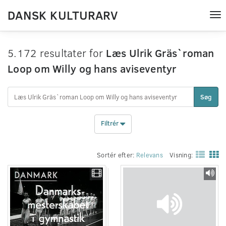
DANSK KULTURARV
Tog
nav
5.172 resultater for
Læs Ulrik Gräs`roman
Loop om Willy og hans aviseventyr
Søg
Filtrér
Sortér efter:
Relevans
Visning: