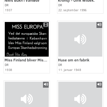
Niels Bukh i Vanløse
Kronsj! - Ulrik Wilbek.
DR
DR
1937
22. september 1996
Miss Finland bliver Miss Europa
Huse om en fabrik
DR
DR
1938
11. januar 1948