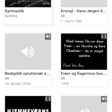
Gymnastik
Kronsj! - Hans Jørgen Skov.
Samling
DR
1. marts 1992
Nedspildt spruttende af syner
Frøer og flagermus hos Hans Hvass
DR
DR
18. oktober 2000
1939