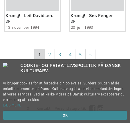
Kronsj! - Leif Davidsen.
Kronsj! - Søs Fenger
DR
DR
13. november 1994
20. juni 1993
1
2
3
4
5
»
COOKIE- OG PRIVATLIVSPOLITIK PÅ DANSK
KULTURARV.
Vi bruger cookies for at forbedre din oplevelse, vurdere brugen af de
enkelte elementer på Dansk Kulturarv og til at støtte markedsføringen
af vores services. Ved at klikke videre på Dansk Kulturarv accepterer du
vores brug af cookies.
LÆS MERE
Om
Kontakt
Persondatapolitik
OK
Copyright © 2012-2026
Dansk Kulturarv