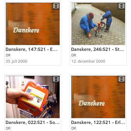
Danskere, 147:521 - En skole for synshandicappede.
Danskere, 246:521 - Støtteben af cyklen.
DR
DR
25. juli 2000
12. december 2000
Danskere, 022:521 - Sondemad til Morten.
Danskere, 122:521 - Erling har fødselsdag.
DR
DR