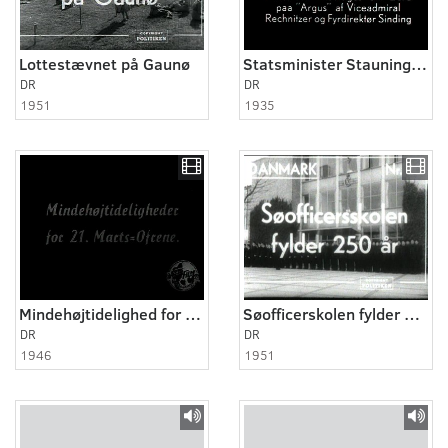
Lottestævnet på Gaunø
Statsminister Staunings afrejse.
DR
DR
1951
1935
Mindehøjtidelighed for ofrene ved Shellhuset og Den franske Skole
Søofficerskolen fylder 250 år
DR
DR
1946
1951