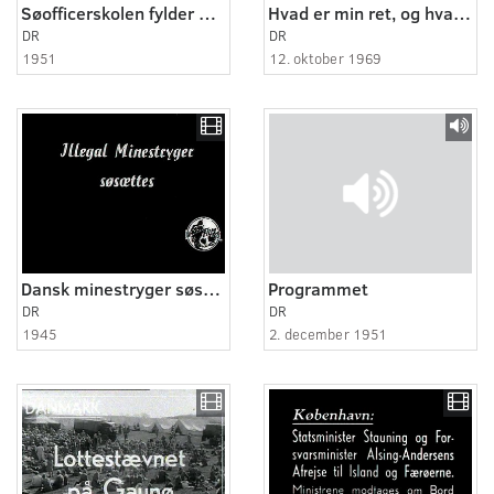
Søofficerskolen fylder 250 år
Hvad er min ret, og hvad er min pligt
DR
DR
1951
12. oktober 1969
Dansk minestryger søsættes
Programmet
DR
DR
1945
2. december 1951