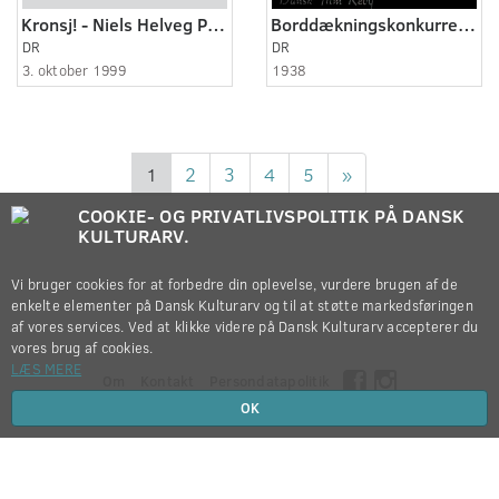
Kronsj! - Niels Helveg Petersen
Borddækningskonkurrence
DR
DR
3. oktober 1999
1938
1
2
3
4
5
»
COOKIE- OG PRIVATLIVSPOLITIK PÅ DANSK
KULTURARV.
Vi bruger cookies for at forbedre din oplevelse, vurdere brugen af de
enkelte elementer på Dansk Kulturarv og til at støtte markedsføringen
af vores services. Ved at klikke videre på Dansk Kulturarv accepterer du
vores brug af cookies.
LÆS MERE
Om
Kontakt
Persondatapolitik
OK
Copyright © 2012-2026
Dansk Kulturarv