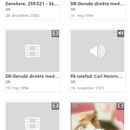
Danskere, 259:521 - Skænderi for åben skærm.
DR-Derude direkte med Soeren Ryge Petersen, Maj.
DR
DR
29. december 2000
31. maj 1994
DR-Derude direkte med Søren Ryge Petersen, Maj.
På talefod: Carl Heinrich Petersen
DR
DR
10. maj 1994
16. november 1977