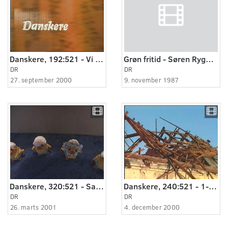
Danskere, 192:521 - Vi si'r sgu' nej.
Grøn fritid - Søren Ryge Petersen
DR
DR
27. september 2000
9. november 1987
Danskere, 320:521 - Sat til at lave påskekyllinger af perler.
Danskere, 240:521 - 1-års dag for stormen.
DR
DR
26. marts 2001
4. december 2000