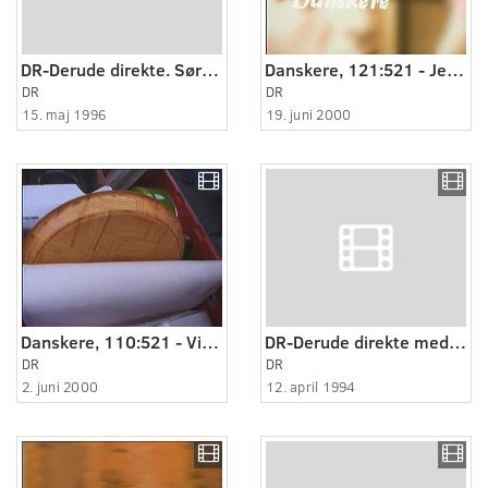
DR-Derude direkte. Søren Ryge Petersen.
Danskere, 121:521 - Jeg vil ha en opvaskemaskine.
DR
DR
15. maj 1996
19. juni 2000
Danskere, 110:521 - Vi henter et dødsbo.
DR-Derude direkte med Søren Ryge Petersen, April.
DR
DR
2. juni 2000
12. april 1994