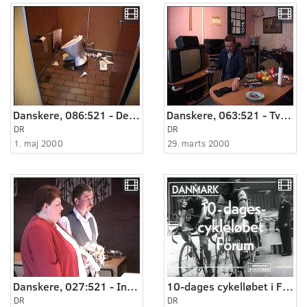
Danskere, 086:521 - De har ødelagt toiletterne.
Danskere, 063:521 - Tv-programmet, jeg aldrig glemmer.
DR
DR
1. maj 2000
29. marts 2000
Danskere, 027:521 - Ingen andre ved det!.
10-dages cykelløbet i Forum
DR
DR