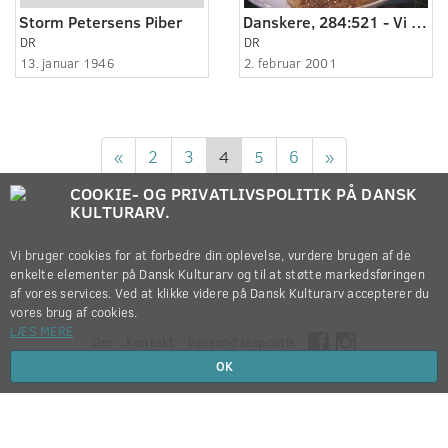
Storm Petersens Piber
Danskere, 284:521 - Vi laver lagsagne.
DR
DR
13. januar 1946
2. februar 2001
«
2
3
4
5
6
»
COOKIE- OG PRIVATLIVSPOLITIK PÅ DANSK
KULTURARV.
Vi bruger cookies for at forbedre din oplevelse, vurdere brugen af de
enkelte elementer på Dansk Kulturarv og til at støtte markedsføringen
af vores services. Ved at klikke videre på Dansk Kulturarv accepterer du
vores brug af cookies.
LÆS MERE
Om
Kontakt
Persondatapolitik
OK
Copyright © 2012-2026
Dansk Kulturarv