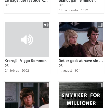
28 dage, der rystede Randers.
Blandt gamle minder.
DR
DR
14. september 1952
Kronsj! - Viggo Sommer.
Det er godt at have sin egen konto
DR
DR
24. februar 2002
1. august 1974