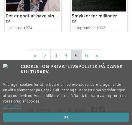
Det er godt at have sin egen konto
Smykker for millioner
DR
DR
1. august 1974
1. september 1962
«
2
3
4
5
6
»
COOKIE- OG PRIVATLIVSPOLITIK PÅ DANSK
KULTURARV.
Vi bruger cookies for at forbedre din oplevelse, vurdere brugen af de
enkelte elementer på Dansk Kulturarv og til at støtte markedsføringen
af vores services. Ved at klikke videre på Dansk Kulturarv accepterer du
vores brug af cookies.
LÆS MERE
Om
Kontakt
Persondatapolitik
OK
Copyright © 2012-2026
Dansk Kulturarv