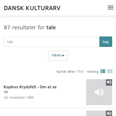
DANSK KULTURARV
Tog
nav
87 resultater for
tale
Søg
Filtrér
Sortér efter:
Titel
Visning:
Koplevs Krydsfelt - Om at se
DR
24. november 1994