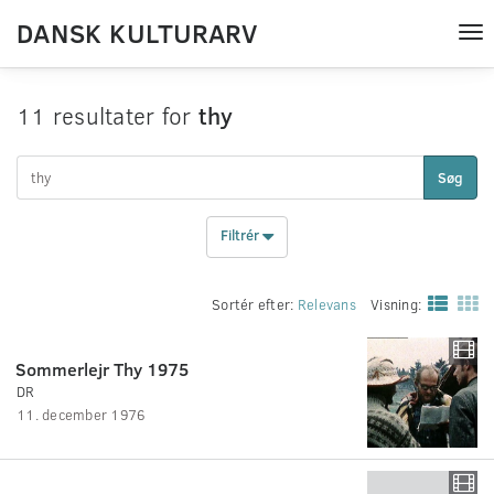
DANSK KULTURARV
Tog
nav
11 resultater for
thy
Søg
Filtrér
Sortér efter:
Relevans
Visning:
Sommerlejr Thy 1975
DR
11. december 1976