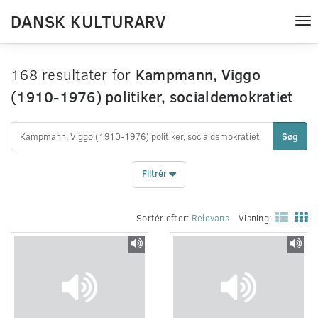
DANSK KULTURARV
Tog
nav
168 resultater for
Kampmann, Viggo
(1910-1976) politiker, socialdemokratiet
Søg
Filtrér
Sortér efter:
Relevans
Visning: