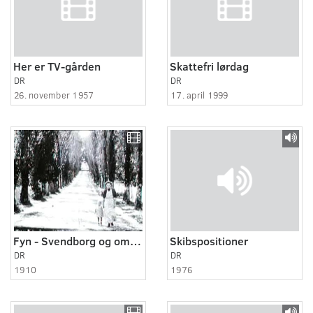
Her er TV-gården
Skattefri lørdag
DR
DR
26. november 1957
17. april 1999
Fyn - Svendborg og omegn ca. 1910
Skibspositioner
DR
DR
1910
1976