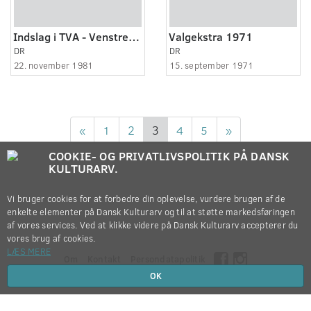
Indslag i TVA - Venstrefløjen
Valgekstra 1971
DR
DR
22. november 1981
15. september 1971
«
1
2
3
4
5
»
COOKIE- OG PRIVATLIVSPOLITIK PÅ DANSK
KULTURARV.
Vi bruger cookies for at forbedre din oplevelse, vurdere brugen af de
enkelte elementer på Dansk Kulturarv og til at støtte markedsføringen
af vores services. Ved at klikke videre på Dansk Kulturarv accepterer du
vores brug af cookies.
LÆS MERE
Om
Kontakt
Persondatapolitik
OK
Copyright © 2012-2026
Dansk Kulturarv